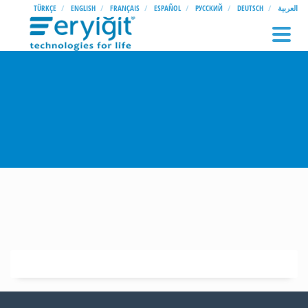
TÜRKÇE
ENGLISH
FRANÇAIS
ESPAÑOL
РУССКИЙ
DEUTSCH
العربية