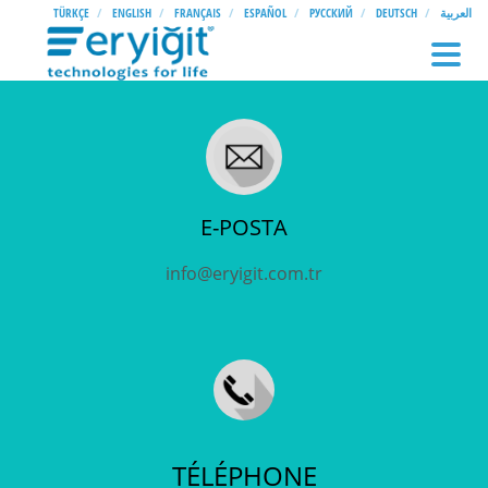
TÜRKÇE
ENGLISH
FRANÇAIS
ESPAÑOL
РУССКИЙ
DEUTSCH
العربية
E-POSTA
info@eryigit.com.tr
TÉLÉPHONE