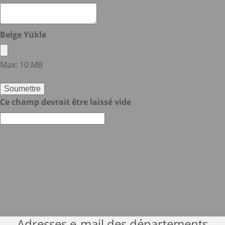
Belge Yükle
Max: 10 MB
Soumettre
Ce champ devrait être laissé vide
Adresses e-mail des départements