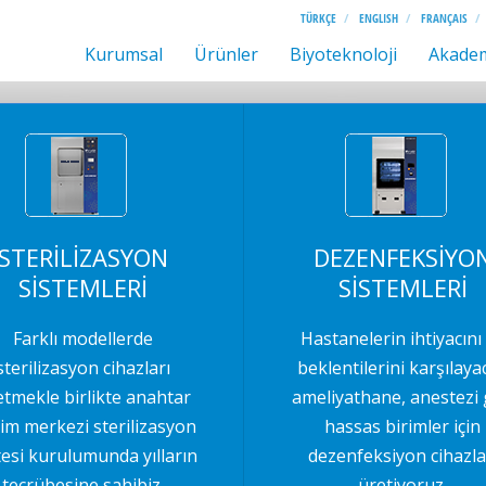
TÜRKÇE
ENGLISH
FRANÇAIS
Kurumsal
Ürünler
Biyoteknoloji
Akade
STERİLİZASYON
DEZENFEKSİYO
SİSTEMLERİ
SİSTEMLERİ
Farklı modellerde
Hastanelerin ihtiyacını
sterilizasyon cihazları
beklentilerini karşılaya
etmekle birlikte anahtar
ameliyathane, anestezi 
lim merkezi sterilizasyon
hassas birimler için
tesi kurulumunda yılların
dezenfeksiyon cihazla
tecrübesine sahibiz.
üretiyoruz.