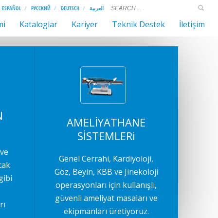
ESPAÑOL
РУССКИЙ
DEUTSCH
العربية
mi
Kataloglar
Kariyer
Teknik Destek
İletişim
N
AMELİYATHANE
SİSTEMLERi
 ve
Genel Cerrahi, Kardiyoloji,
cak
Göz, Beyin, KBB ve Jinekoloji
gibi
operasyonları için kullanışlı,
güvenli ameliyat masaları ve
rı
ekipmanları üretiyoruz.