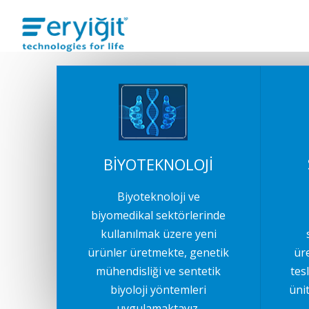
BİYOTEKNOLOJİ
Biyoteknoloji ve
biyomedikal sektörlerinde
kullanılmak üzere yeni
ürünler üretmekte, genetik
ür
mühendisliği ve sentetik
tes
biyoloji yöntemleri
üni
uygulamaktayız.