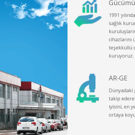
Gücümü
1991 yılınd
sağlık kuru
kuruluşların
cihazlarını 
teşekküllü 
kuruyoruz.
AR-GE
Dünyadaki g
takip edere
iyisini, en y
ortaya koy