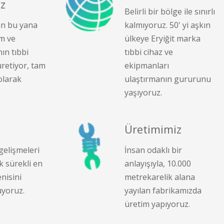
z
Belirli bir bölge ile sınırlı
an bu yana
kalmıyoruz. 50' yi aşkın
m ve
ülkeye Eryiğit marka
ın tıbbi
tıbbi cihaz ve
üretiyor, tam
ekipmanları
olarak
ulaştırmanın gururunu
yaşıyoruz.
Üretimimiz
elişmeleri
İnsan odaklı bir
k sürekli en
anlayışıyla, 10.000
enisini
metrekarelik alana
uyoruz.
yayılan fabrikamızda
üretim yapıyoruz.