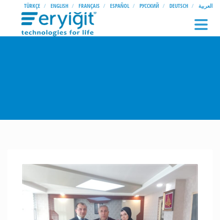
TÜRKÇE
ENGLISH
FRANÇAIS
ESPAÑOL
РУССКИЙ
DEUTSCH
العربية